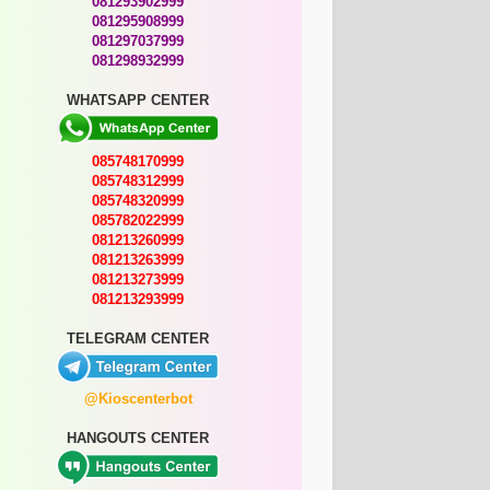
081293902999
081295908999
081297037999
081298932999
WHATSAPP CENTER
085748170999
085748312999
085748320999
085782022999
081213260999
081213263999
081213273999
081213293999
TELEGRAM CENTER
@Kioscenterbot
HANGOUTS CENTER