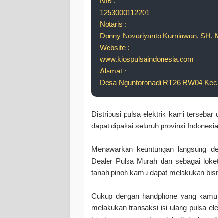
NIB :
1253000112201
Notaris :
Donny Novariyanto Kurniawan, SH, 
Website :
www.kiospulsaindonesia.com
Alamat :
Desa Nguntoronadi RT26 RW04 Kec. 
Distribusi pulsa elektrik kami tersebar
dapat dipakai seluruh provinsi Indones
Menawarkan keuntungan langsung den
Dealer Pulsa Murah dan sebagai lo
tanah pinoh kamu dapat melakukan bisn
Cukup dengan handphone yang kamu mi
melakukan transaksi isi ulang pulsa e