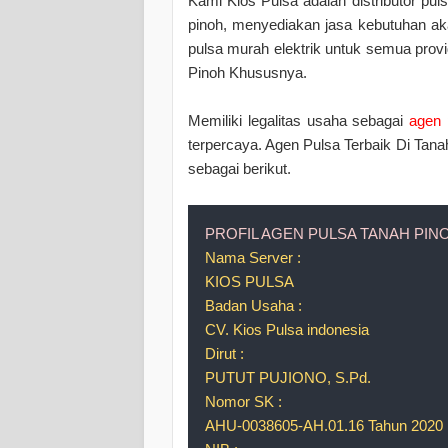
Kami Kios Pulsa adalah distributor pul
pinoh, menyediakan jasa kebutuhan aka
pulsa murah elektrik untuk semua pr
Pinoh Khususnya.
Memiliki legalitas usaha sebagai
agen 
terpercaya. Agen Pulsa Terbaik Di Tana
sebagai berikut.
PROFIL AGEN PULSA TANAH PIN
Nama Server :
KIOS PULSA
Badan Usaha :
CV. Kios Pulsa indonesia
Dirut :
PUTUT PUJIONO, S.Pd.
Nomor SK :
AHU-0038605-AH.01.16 Tahun 2020