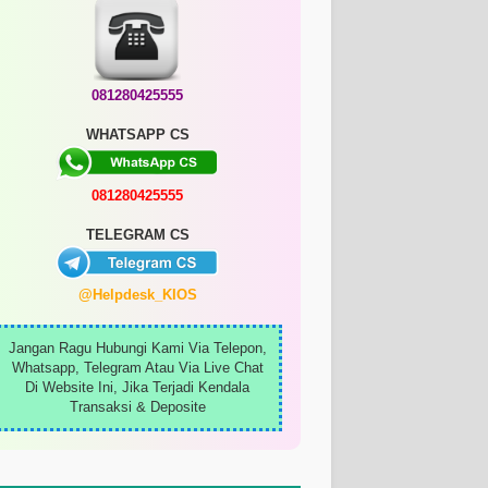
081280425555
WHATSAPP CS
081280425555
TELEGRAM CS
@Helpdesk_KIOS
Jangan Ragu Hubungi Kami Via Telepon,
Whatsapp, Telegram Atau Via Live Chat
Di Website Ini, Jika Terjadi Kendala
Transaksi & Deposite